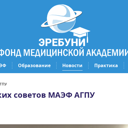
ЭФ
Образование
Новости
Практика
АГПУ
ких советов МАЭФ АГПУ